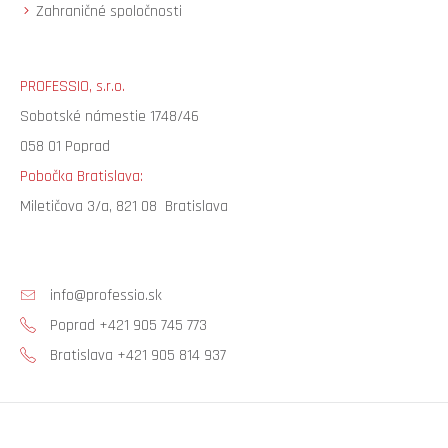
Zahraničné spoločnosti
PROFESSIO, s.r.o.
Sobotské námestie 1748/46
058 01 Poprad
Pobočka Bratislava:
Miletičova 3/a, 821 08 Bratislava
info@professio.sk
Poprad +421 905 745 773
Bratislava +421 905 814 937