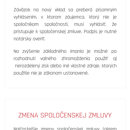
Záväzok na nový vklad sa preberá písomným
vyhlásením, v ktorom záujemca, ktorý nie je
spoločníkom spoločnosti, musí vyhlásiť, že
pristupuje k spoločenskej zmluve. Podpis je nutné
notársky overiť.
Na zvýšenie základného imania je možné po
rozhodnutí valného zhromaždenia použiť aj
nerozdelený zisk alebo iné vlastné zdroje, ktorých
použitie nie je zákonom ustanovené.
ZMENA SPOLOČENSKEJ ZMLUVY
Najčastejšie zmeny spoločenskej zmluvy (okrem