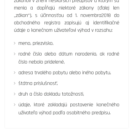
zákonov v znení neskorších predpisov a ktorým sa
menia a dopĺňajú niektoré zákony (ďalej len
„zákon“), s účinnosťou od 1. novembra2018 do
obchodného registra zapisujú aj identifikačné
údaje o konečnom užívateľovi výhod v rozsahu:
meno, priezvisko,
rodné číslo alebo dátum narodenia, ak rodné
číslo nebolo pridelené,
adresa trvalého pobytu alebo iného pobytu,
štátna príslušnosť,
druh a číslo dokladu totožnosti,
údaje, ktoré zakladajú postavenie konečného
užívateľa výhod podľa osobitného predpisu.