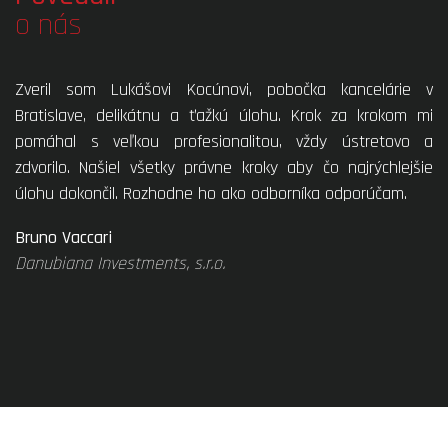
o nás
Zveril som Lukášovi Kocúnovi, pobočka kancelárie v
Bratislave, delikátnu a ťažkú úlohu. Krok za krokom mi
pomáhal s veľkou profesionalitou, vždy ústretovo a
zdvorilo. Našiel všetky právne kroky aby čo najrýchlejšie
úlohu dokončil. Rozhodne ho ako odborníka odporúčam.
Bruno Vaccari
Danubiana Investments, s.r.o.