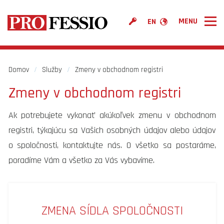
EN
PROFESSIO
Služby
Domov
/
Služby
/
Zmeny v obchodnom registri
Cenník
Zmeny v obchodnom registri
Povedali o nás
Ak potrebujete vykonať akúkoľvek zmenu v obchodnom
Kontakt
registri, týkajúcu sa Vašich osobných údajov alebo údajov
o spoločnosti, kontaktujte nás. O všetko sa postaráme,
poradíme Vám a všetko za Vás vybavíme.
ZMENA SÍDLA SPOLOČNOSTI