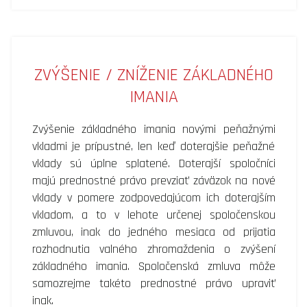
ZVÝŠENIE / ZNÍŽENIE ZÁKLADNÉHO
IMANIA
Zvýšenie základného imania novými peňažnými
vkladmi je prípustné, len keď doterajšie peňažné
vklady sú úplne splatené. Doterajší spoločníci
majú prednostné právo prevziať záväzok na nové
vklady v pomere zodpovedajúcom ich doterajším
vkladom, a to v lehote určenej spoločenskou
zmluvou, inak do jedného mesiaca od prijatia
rozhodnutia valného zhromaždenia o zvýšení
základného imania. Spoločenská zmluva môže
samozrejme takéto prednostné právo upraviť
inak.