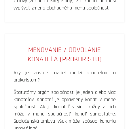
zmluvy (zakladateľskej listiny). Z rozhodnutia musí
vyplývať zmena obchodného mena spoločnosti.
MENOVANIE / ODVOLANIE
KONATEĽA (PROKURISTU)
Aký je vlastne rozdiel medzi konateľom a
prokuristom?
Štatutárny orgán spoločnosti je jeden alebo viac
konateľov. Konateľ je oprávnený konať v mene
spoločnosti. Ak je konateľov viac, každý z nich
môže v mene spoločnosťi konať samostatne.
Spoločenská zmluva však môže spôsob konania
upraviť inač.