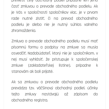
previesť celý obchodný podiel prípadne len jeho
časť zmluvou o prevode obchodného podielu. Ak
je Vás v spoločnosti spoločníkov viac, je v prvom
rade nutné zistiť, či na prevod obchodného
podielu je alebo nie je nutný súhlas valného
zhromaždenia.
Zmluva o prevode obchodného podielu musí mať
písomnú formu a podpisy na zmluve sa musia
osvedčiť. Nadobúdateľ, ktorý nie je spoločníkom, v
nej musí vyhlásiť, že pristupuje k spoločenskej
zmluve (zakladateľskej listine), prípadne k
stanovám ak boli prijaté.
Ak sa zmluvou o prevode obchodného podielu
prevádza tzv. väčšinový obchodný podiel, účinky
tejto zmluvy nastávajú až zápisom do
obchodného registra.