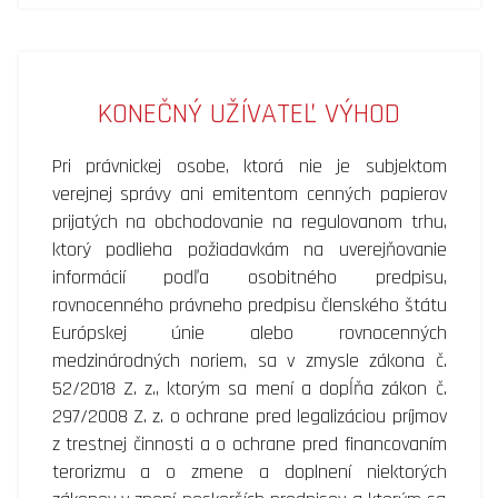
KONEČNÝ UŽÍVATEĽ VÝHOD
Pri právnickej osobe, ktorá nie je subjektom
verejnej správy ani emitentom cenných papierov
prijatých na obchodovanie na regulovanom trhu,
ktorý podlieha požiadavkám na uverejňovanie
informácií podľa osobitného predpisu,
rovnocenného právneho predpisu členského štátu
Európskej únie alebo rovnocenných
medzinárodných noriem, sa v zmysle zákona č.
52/2018 Z. z., ktorým sa mení a dopĺňa zákon č.
297/2008 Z. z. o ochrane pred legalizáciou príjmov
z trestnej činnosti a o ochrane pred financovaním
terorizmu a o zmene a doplnení niektorých