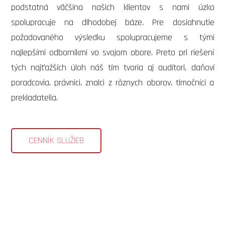
podstatná väčšina našich klientov s nami úzko
spolupracuje na dlhodobej báze. Pre dosiahnutie
požadovaného výsledku spolupracujeme s tými
najlepšími odborníkmi vo svojom obore. Preto pri riešení
tých najťažších úloh náš tím tvoria aj audítori, daňoví
poradcovia, právnici, znalci z rôznych oborov, tlmočníci a
prekladatelia.
CENNÍK SLUŽIEB