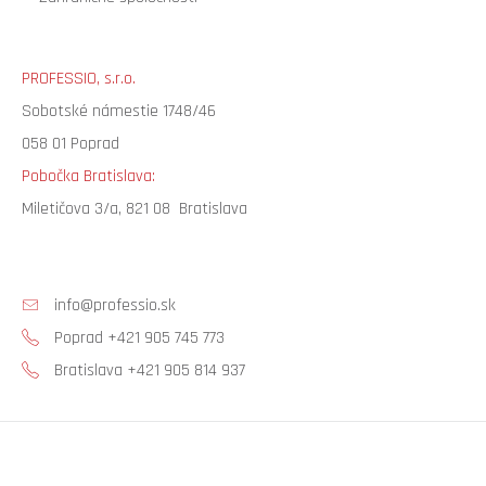
PROFESSIO, s.r.o.
Sobotské námestie 1748/46
058 01 Poprad
Pobočka Bratislava:
Miletičova 3/a, 821 08 Bratislava
info@professio.sk
Poprad +421 905 745 773
Bratislava +421 905 814 937