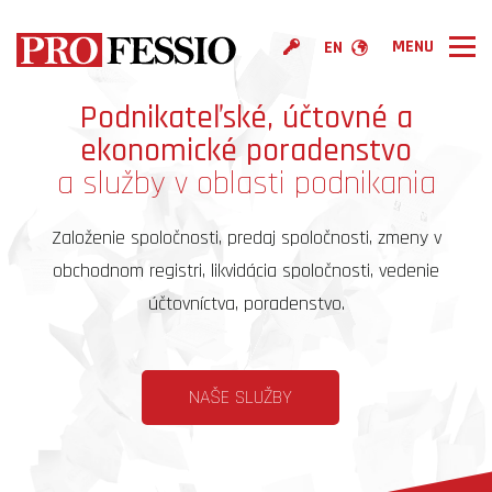
EN
PROFESSIO
Podnikateľské, účtovné a
Služby
ekonomické poradenstvo
a služby v oblasti podnikania
Cenník
Povedali o nás
Založenie spoločnosti, predaj spoločnosti, zmeny v
Kontakt
obchodnom registri, likvidácia spoločnosti, vedenie
účtovníctva, poradenstvo.
NAŠE SLUŽBY