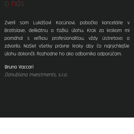
o nás
Zveril som Lukášovi Kocúnovi, pobočka kancelárie v
Bratislave, delikátnu a ťažkú úlohu. Krok za krokom mi
pomáhal s veľkou profesionalitou, vždy ústretovo a
zdvorilo. Našiel všetky právne kroky aby čo najrýchlejšie
úlohu dokončil. Rozhodne ho ako odborníka odporúčam.
Bruno Vaccari
Danubiana Investments, s.r.o.