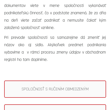
dokumentov viete v mene spoločnosti vykonávať
podnikateľskú činnosť, čo v podstate znamená, že zo dňa
na deň viete začať podnikať a nemusíte čakať kým
založená spoločnosť vznikne.
Pri prevode spoločnosti sa samozrejme dá zmeniť jej
názov ako aj sídlo. Akýkoľvek predmet podnikania
vybavíme a v rámci procesu zmeny údajov v obchodnom
registri ho tam doplníme.
SPOLOČNOSŤ S RUČENÍM OBMEDZENÝM