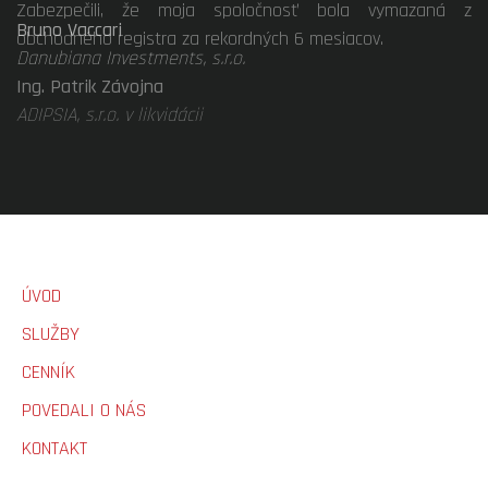
Bruno Vaccari
Danubiana Investments, s.r.o.
ÚVOD
SLUŽBY
CENNÍK
POVEDALI O NÁS
KONTAKT