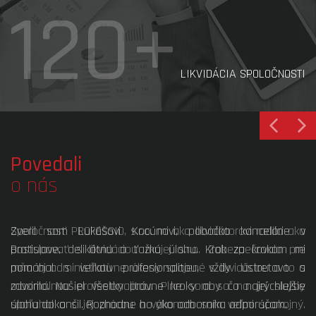
120+
LIKVIDÁCIA SPOLOČNOSTI
Povedali
o nás
Zveril som Lukášovi Kocúnovi, pobočka kancelárie v
Bratislave, delikátnu a ťažkú úlohu. Krok za krokom mi
pomáhal s veľkou profesionalitou, vždy ústretovo a
zdvorilo. Našiel všetky právne kroky aby čo najrýchlejšie
úlohu dokončil. Rozhodne ho ako odborníka odporúčam.