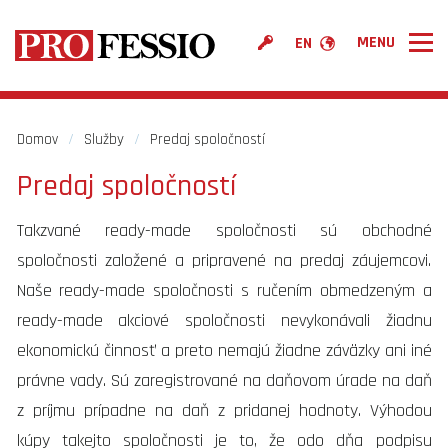
EN
PROFESSIO
Služby
Domov
/
Služby
/
Predaj spoločností
Cenník
Predaj spoločností
Povedali o nás
Takzvané ready-made spoločnosti sú obchodné
Kontakt
spoločnosti založené a pripravené na predaj záujemcovi.
Naše ready-made spoločnosti s ručením obmedzeným a
ready-made akciové spoločnosti nevykonávali žiadnu
ekonomickú činnosť a preto nemajú žiadne záväzky ani iné
právne vady. Sú zaregistrované na daňovom úrade na daň
z príjmu prípadne na daň z pridanej hodnoty. Výhodou
kúpy takejto spoločnosti je to, že odo dňa podpisu