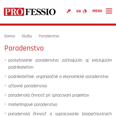
EN
PROFESSIO
Služby
Domov
/
Služby
/
Poradenstvo
Cenník
Poradenstvo
Povedali o nás
poskytovanie poradenstva začínajúcim aj existujúcim
Kontakt
podnikateľom
podnikateľské, organizačné a ekonomické poradenstvo
účtovné poradenstvo
poradenská činnosť pri spracovaní projektov
marketingové poradenstvo
poradenská činnosť a vypracovanie bezpečnostných